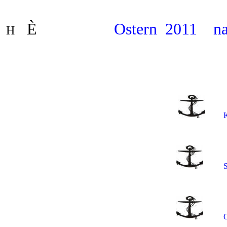
È
Ostern 2011
n
H