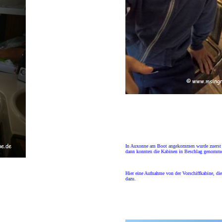
In Auxonne am Boot angekommen wurde zuerst das
dann konnten die Kabinen in Beschlag genomm
Hier eine Aufnahme von der Vorschiffkabine, die
dazu.