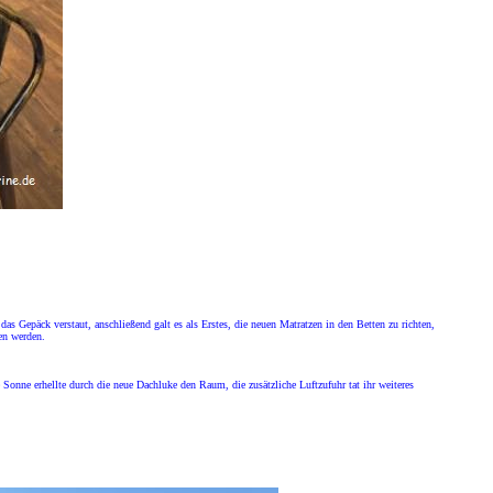
 Gepäck verstaut, anschließend galt es als Erstes, die neuen Matratzen in den Betten zu richten,
en werden.
 Sonne erhellte durch die neue Dachluke den Raum, die zusätzliche Luftzufuhr tat ihr weiteres