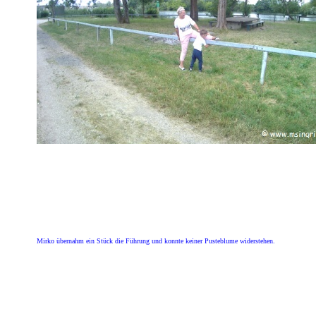
Mirko übernahm ein Stück die Führung und konnte keiner Pusteblume widerstehen.