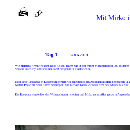
Mit Mirko 
Tag 1
Sa 8.6.2019
Wie meistens, wenn wir zum Boot Reisen, fahren wir in den frühen Morgenstunden los, so haben
Verkehr unterwegs und kommen recht entspannt in Frankreich an.
Nach einer Tankpause in Luxemburg steuern wir regelmäßig den Autobahnrastplatz Sandaucurt la Tr
weitere Pause für einen Kaffee einzulegen. Von hier aus haben wir noch circa eine Stunde bis zum
Der Rastplatz wurde über den Winterzeitraum renoviert und Mirko nahm Alles genau in Augensche