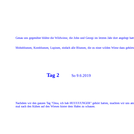
Genau uns gegenüber blühte die Wildwiese, die John und Georgi im letzten Jahr dort angelegt hatte
Mohnblumen, Kornblumen, Lupinen, einfach alle Blumen, die zu einer wilden Wiese dazu gehört
Tag 2
So 9.6.2019
Nachdem wir den ganzen Tag "Oma, ich hab HUUUUUNGER" gehört hatten, machten wir uns am
mal nach den Kühen auf den Wiesen hinter dem Hafen zu schauen.