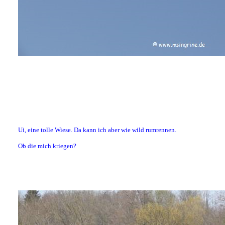
Ui, eine tolle Wiese. Da kann ich aber wie wild rumrennen.
Ob die mich kriegen?