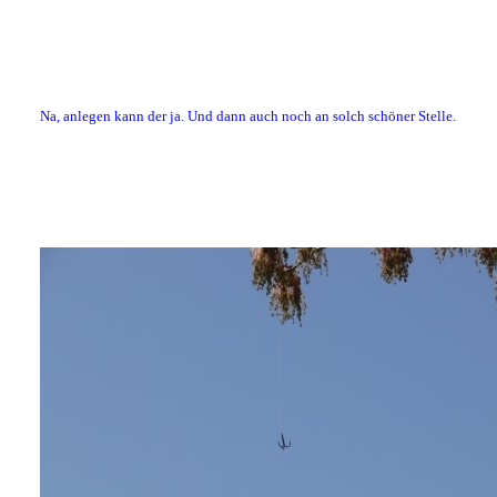
Na, anlegen kann der ja. Und dann auch noch an solch schöner Stelle.