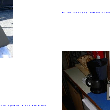
Das Wetter war mir gut gesonnen, und so konnte
Bild der jungen Eltern mit meinem Enkelkindchen