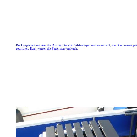
Die Hauptarbeit war aber die Dusche. Die alten Silikonfugen wurden entfernt, die Duschwanne ger
gestrichen. Dann wurden die Fugen neu versiegelt.